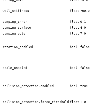
wall_stiffness
float
700.0
damping_inner
float
0.1
damping_surface
float
4.0
damping_outer
float
7.0
rotation_enabled
bool
false
scale_enabled
bool
false
collision_detection.enabled
bool
true
collision_detection.force_threshold
float
1.0