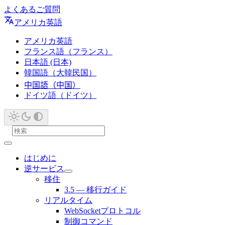
よくあるご質問
アメリカ英語
アメリカ英語
フランス語（フランス）
日本語 (日本)
韓国語（大韓民国）
中国語（中国）
ドイツ語（ドイツ）
はじめに
逆サービス
移住
3.5 — 移行ガイド
リアルタイム
WebSocketプロトコル
制御コマンド