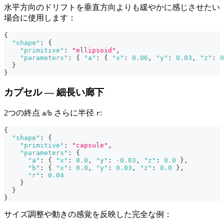
水平方向のドリフトを垂直方向よりも緩やかに感じさせたい
場合に使用します：
{
"shape"
:
{
"primitive"
:
"ellipsoid"
,
"parameters"
:
{
"a"
:
{
"x"
:
0.06
,
"y"
:
0.03
,
"z"
:
0
}
}
カプセル — 細長い廊下
2つの終点
/
さらに半径
:
a
b
r
{
"shape"
:
{
"primitive"
:
"capsule"
,
"parameters"
:
{
"a"
:
{
"x"
:
0.0
,
"y"
:
-0.03
,
"z"
:
0.0
}
,
"b"
:
{
"x"
:
0.0
,
"y"
:
0.03
,
"z"
:
0.0
}
,
"r"
:
0.04
}
}
}
サイズ調整や動きの感覚を反映した完全な例：