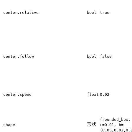
center.relative
bool
true
center.follow
bool
false
center.speed
float
0.02
{rounded_box,
形状
shape
r=0.01, b=
(0.05,0.02,0.