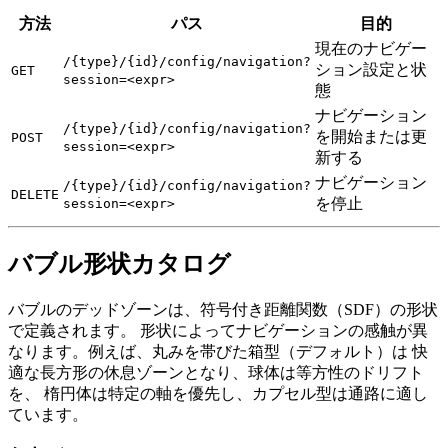
方法
パス
目的
現在のナビゲー
/{type}/{id}/config/navigation?
ション設定と状
GET
session=<expr>
態
ナビゲーション
/{type}/{id}/config/navigation?
を開始または更
POST
session=<expr>
新する
ナビゲーション
/{type}/{id}/config/navigation?
DELETE
を停止
session=<expr>
バブル形状カタログ
バブルのデッドゾーンは、符号付き距離関数（SDF）の形状
で定義されます。 形状によってナビゲーションの感触が異
なります。例えば、丸みを帯びた箱型（デフォルト）は 快
適な長方形の休息ゾーンとなり、球体は等方性のドリフト
を、 楕円体は特定の軸を優先し、カプセル型は通路に適し
ています。