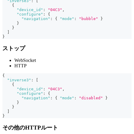
"inverse3"
:
[
{
"device_id"
:
"04C3"
,
"configure"
:
{
"navigation"
:
{
"mode"
:
"bubble"
}
}
}
]
}
ストップ
WebSocket
HTTP
{
"inverse3"
:
[
{
"device_id"
:
"04C3"
,
"configure"
:
{
"navigation"
:
{
"mode"
:
"disabled"
}
}
}
]
}
その他のHTTPルート