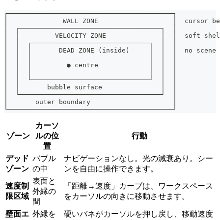
┌──────────────────────────────────────────┐
│              WALL ZONE                   │  cursor be
│  ┌────────────────────────────────────┐  │
│  │         VELOCITY ZONE              │  │  soft shel
│  │  ┌──────────────────────────────┐  │  │
│  │  │       DEAD ZONE (inside)     │  │  │  no scene 
│  │  │                              │  │  │
│  │  │         ● centre             │  │  │
│  │  │                              │  │  │
│  │  └──────────────────────────────┘  │  │
│  │       bubble surface               │  │
│  └────────────────────────────────────┘  │
│       outer boundary                     │
└──────────────────────────────────────────┘
カーソ
ゾーン
ルの位
行動
置
デッド
バブル
ナビゲーションなし。光の減衰あり。シー
ゾーン
の中
ンを自由に操作できます。
表面と
速度制
「距離→速度」カーブは、ワークスペース
外縁の
限区域
をカーソルの向きに移動させます。
間
壁面エ
外縁を
硬いバネがカーソルを押し戻し、移動速度