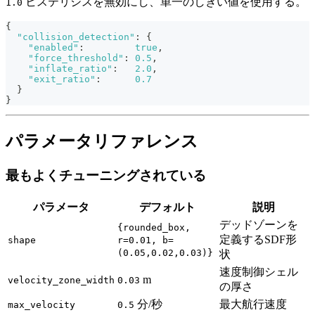
ヒステリシスを無効にし、単一のしきい値を使用する。
1.0
{
"collision_detection"
:
{
"enabled"
:
true
,
"force_threshold"
:
0.5
,
"inflate_ratio"
:
2.0
,
"exit_ratio"
:
0.7
}
}
パラメータリファレンス
最もよくチューニングされている
パラメータ
デフォルト
説明
デッドゾーンを
{rounded_box,
定義するSDF形
shape
r=0.01, b=
(0.05,0.02,0.03)}
状
速度制御シェル
m
velocity_zone_width
0.03
の厚さ
分/秒
最大航行速度
max_velocity
0.5