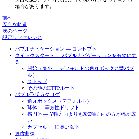
場合があります。
前へ
安全な軌道
次のページ
設定リファレンス
バブルナビゲーション — コンセプト
クイックスタート — バブルナビゲーションを有効にす
る
開始（最小 — デフォルトの角丸ボックス型バブ
ル）
ストップ
その他のHTTPルート
バブル形状カタログ
角丸ボックス（デフォルト）
球体 — 等方性ドリフト
楕円体 — Y軸方向よりもX/Z軸方向の方が幅が広
い
カプセル — 細長い廊下
速度曲線