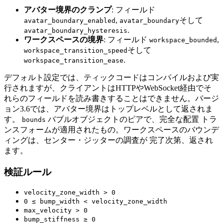
アバター境界のクランプ
: フィールド
,
そして
avatar_boundary_enabled
avatar_boundary
.
avatar_boundary_hysteresis
ワークスペースの境界
: フィールド
,
workspace_bounded
そして
workspace_transition_speed
.
workspace_transition_ease
デフォルト設定では、ティックコードはコンパイルおよび実
行されますが、クライアントはHTTPやWebSocket経由でそ
れらのフィールドを読み書きすることはできません。バージ
ョン3.6では、アバター境界はトップレベルとして返されま
す。
バブルオブジェクトのピアで、完全な配置 トラ
bounds
ンスフォームが適用されたもの。ワークスペースのバウンデ
ィングは、センター・ジッターの調査が 完了次第、返され
ます。
検証ルール
velocity_zone_width > 0
0 ≤ bump_width < velocity_zone_width
max_velocity > 0
bump_stiffness ≥ 0