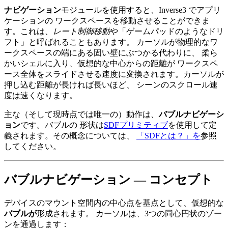
ナビゲーション
モジュールを使用すると、Inverse3 でアプリ
ケーションの ワークスペースを移動させることができま
す。これは、
レート制御移動
や「ゲームパッドのようなドリ
フト」と呼ばれることもあります。 カーソルが物理的なワ
ークスペースの端にある固い壁にぶつかる代わりに、 柔ら
かいシェルに入り、仮想的な中心からの距離が ワークスペ
ース全体をスライドさせる速度に変換されます。カーソルが
押し込む距離が長ければ長いほど、 シーンのスクロール速
度は速くなります。
主な（そして現時点では唯一の）動作は、
バブルナビゲーシ
ョン
です。バブルの 形状は
SDFプリミティブ
を使用して定
義されます。その概念については、
「SDFとは？」を
参照
してください。
バブルナビゲーション — コンセプト
デバイスのマウント空間内の中心点を基点として、仮想的な
バブルが
形成されます。 カーソルは、3つの同心円状のゾー
ンを通過します：