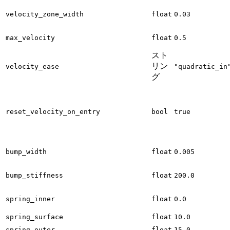
velocity_zone_width
float
0.03
max_velocity
float
0.5
スト
リン
velocity_ease
"quadratic_in
グ
reset_velocity_on_entry
bool
true
bump_width
float
0.005
bump_stiffness
float
200.0
spring_inner
float
0.0
spring_surface
float
10.0
spring_outer
float
15.0