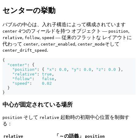
センターの挙動
バブルの中心は、入れ子構造によって構成されています
4つのフィールドを持つ オブジェクト —
,
center
position
,
,
— 従来のフラットな レイアウトに
relative
follow
speed
代わって
,
,
そして
center
center_enabled
center_mode
.
center_drift_speed
{
"center"
:
{
"position"
:
{
"x"
:
0.0
,
"y"
:
0.0
,
"z"
:
0.0
}
,
"relative"
:
true
,
"follow"
:
false
,
"speed"
:
0.02
}
}
中心が固定されている場所
そして
起動時の初期中心位置を制御す
position
relative
る：
「～の語義」
relative
position