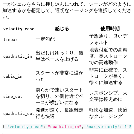
ーがシェルをさらに押し込むにつれて、シーンがどのように
加速するかを想定して、適切なイージングを選択してくださ
い。
感じる
使用時期
velocity_ease
予想通り、良いデ
一定勾配
linear
フォルト
地表付近での高精
出だしはゆっくり、後
度、長ストローク
quadratic_in
半はペースを上げる
での高速動作
非常に正確で、ス
スタートが非常に遅か
トロークが長く、
cubic_in
った
徐々に加速する
滑らかで速いスタート
レスポンシブ、大
を切り、外側付近でペ
sine_out
文字は控えめに
ースが横ばいになる
発進が速く、長距離走
軽快な加速、快適
quadratic_out
行も快適
なクルージング
{
"velocity_ease"
:
"quadratic_in"
,
"max_velocity"
:
1.5