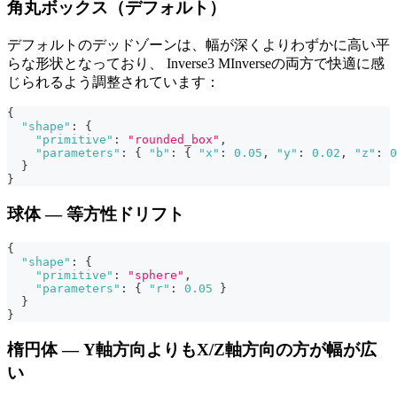
角丸ボックス（デフォルト）
デフォルトのデッドゾーンは、幅が深くよりわずかに高い平
らな形状となっており、 Inverse3 MInverseの両方で快適に感
じられるよう調整されています：
{
"shape"
:
{
"primitive"
:
"rounded_box"
,
"parameters"
:
{
"b"
:
{
"x"
:
0.05
,
"y"
:
0.02
,
"z"
:
0
}
}
球体 — 等方性ドリフト
{
"shape"
:
{
"primitive"
:
"sphere"
,
"parameters"
:
{
"r"
:
0.05
}
}
}
楕円体 — Y軸方向よりもX/Z軸方向の方が幅が広
い