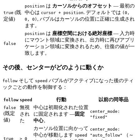
は
カーソルからのオフセット
— 最初の
position
(既
中心は
. デフォルトでは
true
cursor + position
(0,
定値)
, バブルはカーソルの位置に正確に生成され
0, 0)
ます。
は
座標空間における絶対座標
— 入力時
position
にマウント領域に変換され、出力時に再びアプリ
false
ケーション領域に変換されるため、往復の値が一
致します。
その後、センターがどのように動くか
そして
バブルがアクティブになった後のティ
follow
speed
ックごとの動作を制御する：
行動
以前の同等品
follow
speed
無視
中心は初期化された位置
false
center_mode:
(既定
され
に固定されます —
固定
"fixed"
値)
た
中心
。
カーソル位置に向かって
center_mode:
中心が移動します
（～
speed
"auto_follow"
true
> 0