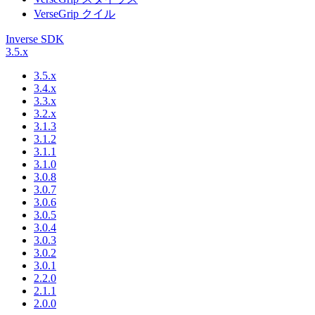
VerseGrip クイル
Inverse SDK
3.5.x
3.5.x
3.4.x
3.3.x
3.2.x
3.1.3
3.1.2
3.1.1
3.1.0
3.0.8
3.0.7
3.0.6
3.0.5
3.0.4
3.0.3
3.0.2
3.0.1
2.2.0
2.1.1
2.0.0