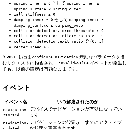
そして
spring_inner ≥ 0
spring_inner ≤
spring_surface ≤ spring_outer
wall_stiffness ≥ 0
そして
damping_inner ≥ 0
damping_inner ≤
damping_surface ≤ damping_outer
collision_detection.force_threshold > 0
collision_detection.inflate_ratio ≥ 1.0
で
collision_detection.exit_ratio
(0, 1]
center.speed ≥ 0
A
または
無効なパラメータを含
POST
configure.navigation
むリクエストは拒否され、
イベントが発生し
invalid-value
ても、以前の設定は有効なままです。
イベント
イベント名
いつ解雇されたのか
デバイスでナビゲーションが有効になってい
navigation-
ます
started
ナビゲーションの設定が、すでにアクティブ
navigation-
な状態で更新されます
updated