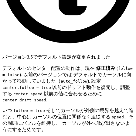
バージョン3.5でデフォルト設定が変更されました
デフォルトのセンター配置の動作は、現在
修正済み
(
follow
). 以前のバージョンでは デフォルトでカーソルに向
= false
かって移動していました（
). 設定
auto_follow
以前のドリフト動作を復元し、調整
center.follow = true
する
以前の値に合わせるために
center.speed
.
center_drift_speed
いつ
そしてカーソルが外側の境界を越えて進
follow = true
むと、中心は カーソルの位置に関係なく追従する
、そ
speed
の周囲にバブルを維持し、 カーソルが外へ飛び出さないよ
うにするためです。