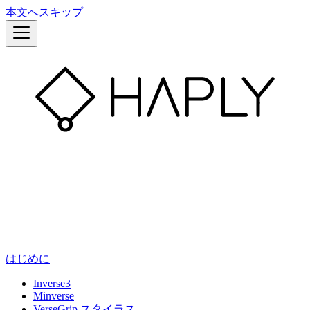
本文へスキップ
はじめに
Inverse3
Minverse
VerseGrip スタイラス