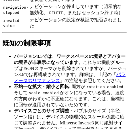
ナビゲーションが停止しています（明示的な
navigation-
無効化、
、またはセッション終了時）
stopped
DELETE
ナビゲーションの設定が検証で拒否されまし
invalid-
た
value
既知の制限事項
バージョン3.5では
、
ワークスペースの境界とアバター
の境界が非表示になっています
。これらの機能グルー
プはJSONスキーマから削除されていますが、バージョ
ン3.6では再構成されています。詳細は、上記の「
パラ
メータのリファレンス
」の注記を参照してください。
不均一な拡大・縮小と回転
: 両方が
rotation_enabled
そして
がオンになっている場合、速度
scale_enabled
の方向がわずかに不正確になります。これは、座標軸
に回転が適用されていないためです。
デバイスごとのサイズ調整
：バブルのサイズ（半径、
ゾーン幅）は、デバイスの物理的なスケール係数に応
じて調整されません。MInverse Inverse3 同じ絶対サイ
ズInverse3 、デバイスによって表示が異なって見える