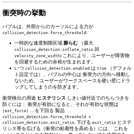
衝突時の挙動
バブルは、外部からのカーソルによる力が
:
collision_detection.force_threshold
一時的な速度制限区域
膨らむ
（最大
回
collision_detection.inflate_ratio
) これにより、ユーザーが障害物
velocity_zone_width
を回避するための余裕が生まれます。
いつ
は
（デフォル
collision_detection.enabled
true
ト設定では）、バブルの中心は 衝突力の方向へ移動し
ないため、 ユーザーがワークスペースを硬い壁にドラ
ッグしてしまうのを防ぎます。
衝突検出の用途
ヒステリシス
しきい値付近でのちらつきを
防ぐには： 衝突が有効になると、それが有効な状態は
…を下回る 製品
|ext_force|
collision_detection.force_threshold ×
. 下げる
ヒステ
collision_detection.exit_ratio
exit_ratio
リシス帯を広げる（衝突の粘着性を高める）には、 これを