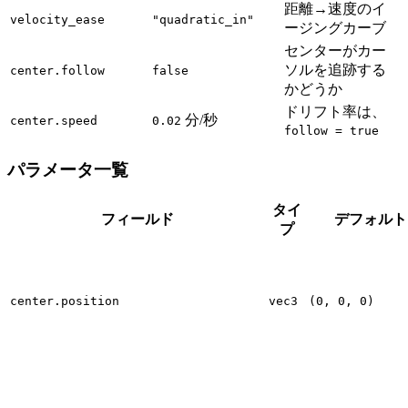
距離→速度のイ
velocity_ease
"quadratic_in"
ージングカーブ
センターがカー
ソルを追跡する
center.follow
false
かどうか
ドリフト率は、
分/秒
center.speed
0.02
follow = true
パラメータ一覧
タイ
フィールド
デフォルト
プ
center.position
vec3
(0, 0, 0)