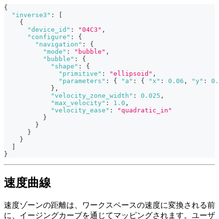
{
"inverse3"
:
[
{
"device_id"
:
"04C3"
,
"configure"
:
{
"navigation"
:
{
"mode"
:
"bubble"
,
"bubble"
:
{
"shape"
:
{
"primitive"
:
"ellipsoid"
,
"parameters"
:
{
"a"
:
{
"x"
:
0.06
,
"y"
:
0.
}
,
"velocity_zone_width"
:
0.025
,
"max_velocity"
:
1.0
,
"velocity_ease"
:
"quadratic_in"
}
}
}
}
]
}
速度曲線
速度ゾーンの距離は、ワークスペースの速度に変換される前
に、イージングカーブを通じてマッピングされます。ユーザ