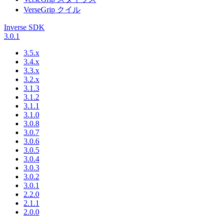
VerseGrip クイル
Inverse SDK
3.0.1
3.5.x
3.4.x
3.3.x
3.2.x
3.1.3
3.1.2
3.1.1
3.1.0
3.0.8
3.0.7
3.0.6
3.0.5
3.0.4
3.0.3
3.0.2
3.0.1
2.2.0
2.1.1
2.0.0