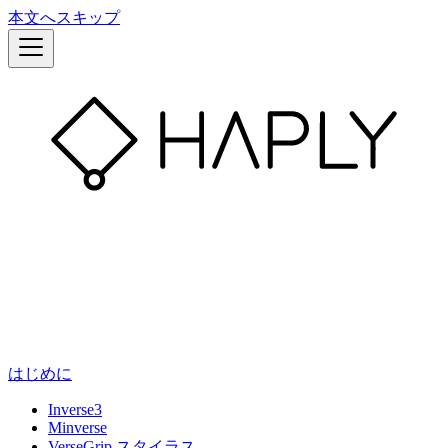
本文へスキップ
はじめに
Inverse3
Minverse
VerseGrip スタイラス