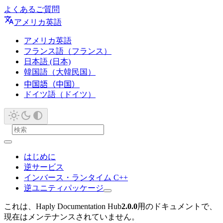
よくあるご質問
アメリカ英語
アメリカ英語
フランス語（フランス）
日本語 (日本)
韓国語（大韓民国）
中国語（中国）
ドイツ語（ドイツ）
はじめに
逆サービス
インバース・ランタイム C++
逆ユニティパッケージ
これは、Haply Documentation Hub
2.0.0
用のドキュメントで、
現在はメンテナンスされていません。