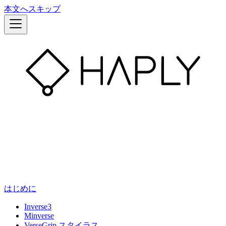
本文へスキップ
はじめに
Inverse3
Minverse
VerseGrip スタイラス