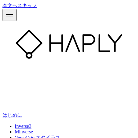
本文へスキップ
はじめに
Inverse3
Minverse
VerseGrip スタイラス