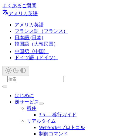
よくあるご質問
アメリカ英語
アメリカ英語
フランス語（フランス）
日本語 (日本)
韓国語（大韓民国）
中国語（中国）
ドイツ語（ドイツ）
はじめに
逆サービス
移住
3.5 — 移行ガイド
リアルタイム
WebSocketプロトコル
制御コマンド