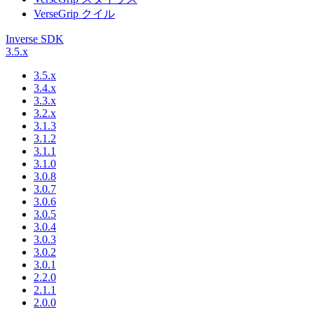
VerseGrip クイル
Inverse SDK
3.5.x
3.5.x
3.4.x
3.3.x
3.2.x
3.1.3
3.1.2
3.1.1
3.1.0
3.0.8
3.0.7
3.0.6
3.0.5
3.0.4
3.0.3
3.0.2
3.0.1
2.2.0
2.1.1
2.0.0