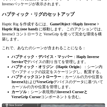
Inverseパッケージが表示されます。
ハプティック・リグのセットアップ
Haptic Rig を作成するには、
GameObject >Haply Inverse >
Haptic Rig (one hand)
に移動します。 このアクションでは、
Inverse3 コントローラと VerseGrip を使って完全な環境を構
築します。
これで、あなたのシーンが含まれることになる：
ハプティック・デバイス・マッパー
：
Haply Inverse
Serviceで
デバイスの割り当てを管理します。
ハプティック・オリジン（Haptic Origin
）：シーン内
でハプティックの設定をスケーリングし、配置する。
ハプティックコントローラー
：カーソルの力や位置を
Inverse3
および
VerseGrip
デバイスのデータに基づいて
カーソルの力や位置を管理します。
カーソル
：シーン表現用の
Inverse3 Cursorと
VerseGrip Cursor
コンポーネントを含む。