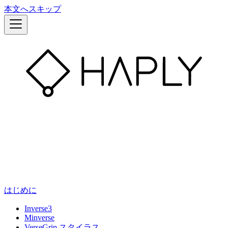
本文へスキップ
はじめに
Inverse3
Minverse
VerseGrip スタイラス