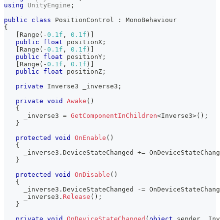
using
UnityEngine
;
public
class
PositionControl
:
MonoBehaviour
{
[
Range
(
-
0.1f
,
0.1f
)
]
public
float
 positionX
;
[
Range
(
-
0.1f
,
0.1f
)
]
public
float
 positionY
;
[
Range
(
-
0.1f
,
0.1f
)
]
public
float
 positionZ
;
private
Inverse3
 _inverse3
;
private
void
Awake
(
)
{
     _inverse3 
=
GetComponentInChildren
<
Inverse3
>
(
)
;
}
protected
void
OnEnable
(
)
{
     _inverse3
.
DeviceStateChanged 
+=
 OnDeviceStateChang
}
protected
void
OnDisable
(
)
{
     _inverse3
.
DeviceStateChanged 
-=
 OnDeviceStateChang
     _inverse3
.
Release
(
)
;
}
private
void
OnDeviceStateChanged
(
object
 sender
,
Inv