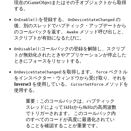
現在のGameObjectまたはその子オブジェクトから取得
する。
:を登録する。
の
OnEnable()
OnDeviceStateChanged
後、別のスレッドでハプティック・アップデートから
のコールバックを返す。
メソッド呼び出しと、
Awake
スクリプトが有効になるたびに。
:コールバックの登録を解除し、スクリプ
OnDisable()
トが無効化されたときやアプリケーションが停止した
ときにフォースをリセットする。
:を取得します。
ベクトル
OnDeviceStateChanged
force
をインスペクター・ウィンドウから受け取り、それを
Inverse3
を使用している。
メソッドを
CursorSetForce
使用する。
重要：このコールバックは、ハプティック
スレッドによって1kHzから8kHzの高周波数
でトリガーされます。 このコールバック内
のすべてのコードが高度に最適化されてい
ることを確認することが重要です。