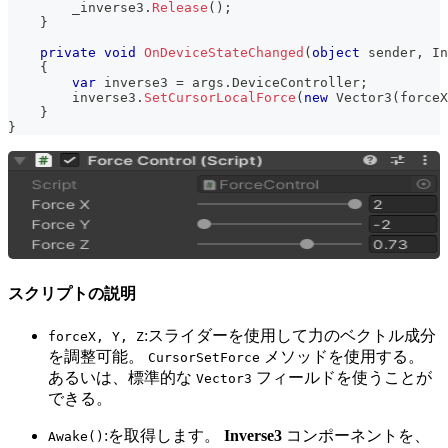
        _inverse3
.
Release
(
)
;
}
private
void
OnDeviceStateChanged
(
object
 sender
,
In
{
var
 inverse3 
=
 args
.
DeviceController
;
        inverse3
.
SetCursorLocalForce
(
new
Vector3
(
forceX
}
}
スクリプトの説明
:スライダーを使用して力のベクトル成分
forceX, Y, Z
を調整可能。
メソッドを使用する。
CursorSetForce
あるいは、標準的な
フィールドを使うことが
Vector3
できる。
:を取得します。
Inverse3
コンポーネントを、
Awake()