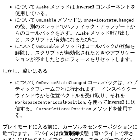
について
メソッドは
Inverse3
コンポーネントを
Awake
使用している。
について
メソッドは
OnEnable
OnDeviceStateChanged
の後、別のスレッドでハプティック・アップデートか
らのコールバックを返す。
メソッド呼び出し
Awake
と、スクリプトが有効になるたびに。
について
メソッドはコールバックの登録を
OnDisable
解除し、スクリプトが無効化されたときやアプリケー
ションが停止したときにフォースをリセットします。
しかし、違いはある：
について
コールバックは、ハプ
OnDeviceStateChanged
ティックフレームごとに行われます、 インスペクター
ウィンドウから位置ベクトルを受け取り、それを
, を使ってInverse3 に送
WorkspaceCenterLocalPosition
信する。
メソッドを使用す
CursorSetLocalPosition
る。
プレイモードに入る前に、カーソルをセンターポジションに
近づけます。 デバイスは
位置制御
状態（青いライトで示さ
れる）に移行するはずです。 その後、スライダーでポジシ