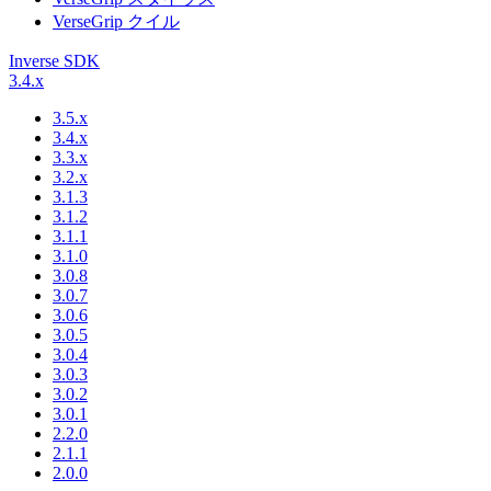
VerseGrip クイル
Inverse SDK
3.4.x
3.5.x
3.4.x
3.3.x
3.2.x
3.1.3
3.1.2
3.1.1
3.1.0
3.0.8
3.0.7
3.0.6
3.0.5
3.0.4
3.0.3
3.0.2
3.0.1
2.2.0
2.1.1
2.0.0