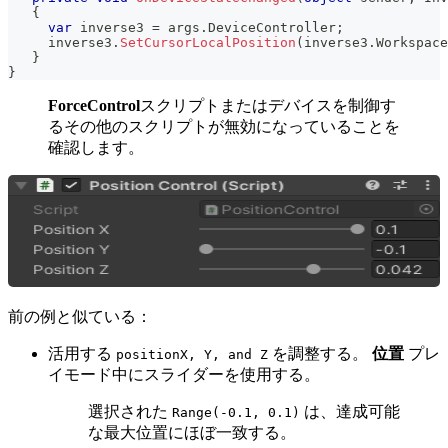
{
var
 inverse3 
=
 args
.
DeviceController
;
     inverse3
.
SetCursorLocalPosition
(
inverse3
.
Workspace
}
}
ForceControl
スクリプトまたはデバイスを制御す
るその他のスクリプトが無効になっていることを
確認します。
前の例と似ている：
活用する
を調整する。
位置
プレ
positionX, Y, and Z
イモード中にスライダーを使用する。
選択された
は、達成可能
Range(-0.1, 0.1)
な最大位置にほぼ一致する。