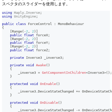
スペクタのスライダーを使用します。
using
Haply
.
Inverse
;
using
UnityEngine
;
public
class
ForceControl
:
MonoBehaviour
{
[
Range
(
-
2
,
2
)
]
public
float
 forceX
;
[
Range
(
-
2
,
2
)
]
public
float
 forceY
;
[
Range
(
-
2
,
2
)
]
public
float
 forceZ
;
private
Inverse3
 _inverse3
;
private
void
Awake
(
)
{
        _inverse3 
=
GetComponentInChildren
<
Inverse3
>
(
)
;
}
protected
void
OnEnable
(
)
{
        _inverse3
.
DeviceStateChanged 
+=
 OnDeviceStateCh
}
protected
void
OnDisable
(
)
{
        _inverse3
.
DeviceStateChanged 
-=
 OnDeviceStateCh