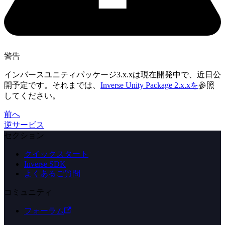
警告
インバースユニティパッケージ3.x.xは現在開発中で、近日公
開予定です。それまでは、
Inverse Unity Package 2.x.xを
参照
してください。
前へ
逆サービス
セクション
クイックスタート
Inverse SDK
よくあるご質問
コミュニティ
フォーラム