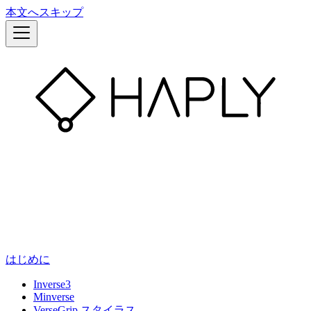
本文へスキップ
はじめに
Inverse3
Minverse
VerseGrip スタイラス