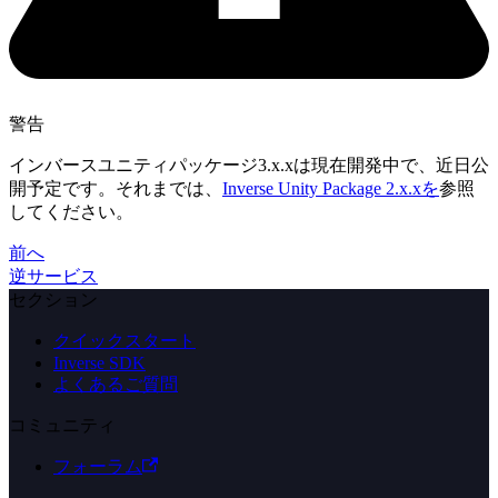
警告
インバースユニティパッケージ3.x.xは現在開発中で、近日公
開予定です。それまでは、
Inverse Unity Package 2.x.xを
参照
してください。
前へ
逆サービス
セクション
クイックスタート
Inverse SDK
よくあるご質問
コミュニティ
フォーラム