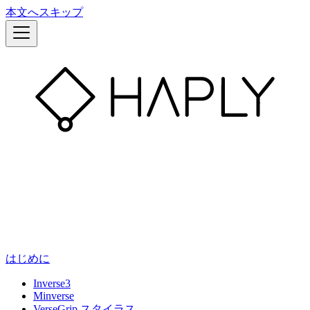
本文へスキップ
はじめに
Inverse3
Minverse
VerseGrip スタイラス