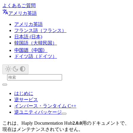
よくあるご質問
アメリカ英語
アメリカ英語
フランス語（フランス）
日本語 (日本)
韓国語（大韓民国）
中国語（中国）
ドイツ語（ドイツ）
はじめに
逆サービス
インバース・ランタイム C++
逆ユニティパッケージ
これは、Haply Documentation Hub
2.0.0
用のドキュメントで、
現在はメンテナンスされていません。