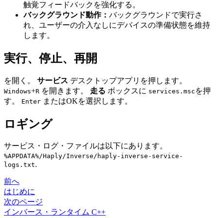
触覚フィードバックを強化する。
バックグラウンド動作：
バックグラウンドで実行さ
れ、ユーザーの介入なしにデバイスの準備状態を維持
します。
実行、停止、再開
を開く。
サービス
デスクトップアプリを押します。
+
を開きます。
走る
ボックスに
を押
Windows
R
services.msc
す。
またはOKを選択します。
Enter
ロギング
サービス・ログ・ファイルは以下にあります。
%APPDATA%/Haply/Inverse/haply-inverse-service-
.
logs.txt
前へ
はじめに
次のページ
インバース・ランタイム C++