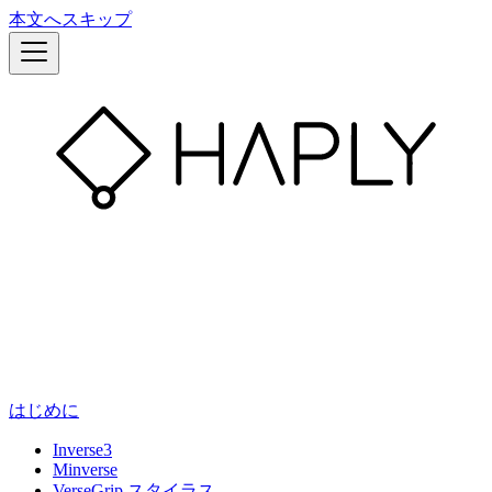
本文へスキップ
はじめに
Inverse3
Minverse
VerseGrip スタイラス